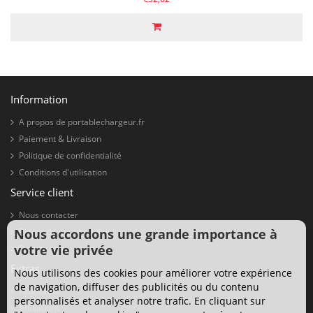
Information
A propos de portablechargeur.fr
Paiement & Livraison
Politique de confidentialité
Conditions d'utilisation
Service client
Nous contacter
Nous accordons une grande importance à
Retour de marchandise
votre vie privée
Plan du site
Extras
Nous utilisons des cookies pour améliorer votre expérience
de navigation, diffuser des publicités ou du contenu
Fabricants
personnalisés et analyser notre trafic. En cliquant sur
Affiliations