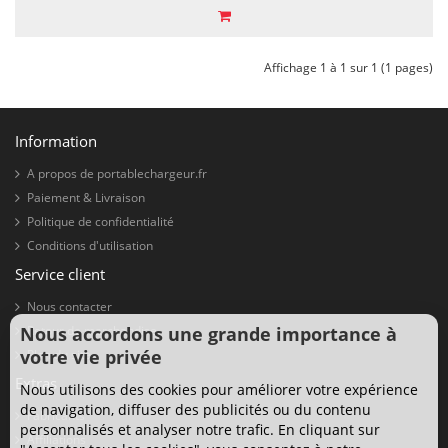
Affichage 1 à 1 sur 1 (1 pages)
Information
A propos de portablechargeur.fr
Paiement & Livraison
Politique de confidentialité
Conditions d'utilisation
Service client
Nous contacter
Retour de marchandise
Nous accordons une grande importance à
votre vie privée
Plan du site
Extras
Nous utilisons des cookies pour améliorer votre expérience
de navigation, diffuser des publicités ou du contenu
Fabricants
personnalisés et analyser notre trafic. En cliquant sur
Affiliations