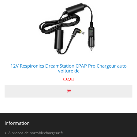
12V Respironics DreamStation CPAP Pro Chargeur auto
voiture dc
€32,62
Information
A propos de portablechargeur.fr