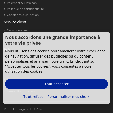
Paiement & Livraison
Politique de confidentialité
Conditions d'utilisation
Service client
Nous contacter
Nous accordons une grande importance à
Retour de marchandise
votre vie privée
Plan du site
Extras
Nous utilisons des cookies pour améliorer votre expérience
de navigation, diffuser des publicités ou du contenu
Fabricants
personnalisés et analyser notre trafic. En cliquant sur
Affiliations
"Accepter tous les cookies", vous consentez à notre
Mon compte
utilisation des cookies.
Mon compte
Tout accepter
Historique de commandes
Lettre d’information
Tout refuser
Personnaliser mes choix
PortableChargeur.fr © 2026