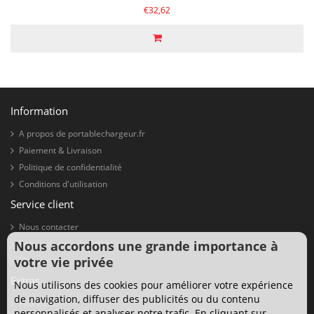
€32,62
Information
A propos de portablechargeur.fr
Paiement & Livraison
Politique de confidentialité
Conditions d'utilisation
Service client
Nous contacter
Nous accordons une grande importance à
Retour de marchandise
votre vie privée
Plan du site
Extras
Nous utilisons des cookies pour améliorer votre expérience
de navigation, diffuser des publicités ou du contenu
Fabricants
personnalisés et analyser notre trafic. En cliquant sur