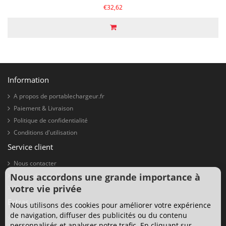
€32,62
Information
A propos de portablechargeur.fr
Paiement & Livraison
Politique de confidentialité
Conditions d'utilisation
Service client
Nous contacter
Nous accordons une grande importance à
Retour de marchandise
votre vie privée
Plan du site
Extras
Nous utilisons des cookies pour améliorer votre expérience
de navigation, diffuser des publicités ou du contenu
Fabricants
personnalisés et analyser notre trafic. En cliquant sur