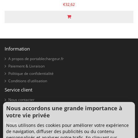
€32,62
Information
A propos de portablechargeur.fr
Paiement & Livraison
Politique de confidentialité
Conditions d'utilisation
Service client
Nous contacter
Nous accordons une grande importance à
Retour de marchandise
votre vie privée
Plan du site
Extras
Nous utilisons des cookies pour améliorer votre expérience
de navigation, diffuser des publicités ou du contenu
Fabricants
personnalisés et analyser notre trafic. En cliquant sur