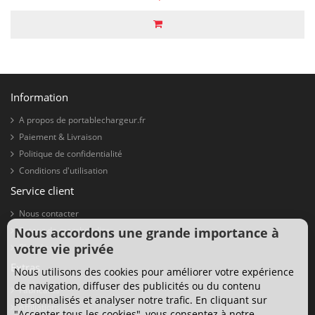
Information
A propos de portablechargeur.fr
Paiement & Livraison
Politique de confidentialité
Conditions d'utilisation
Service client
Nous contacter
Nous accordons une grande importance à
Retour de marchandise
votre vie privée
Plan du site
Extras
Nous utilisons des cookies pour améliorer votre expérience
de navigation, diffuser des publicités ou du contenu
Fabricants
personnalisés et analyser notre trafic. En cliquant sur
Affiliations
"Accepter tous les cookies", vous consentez à notre