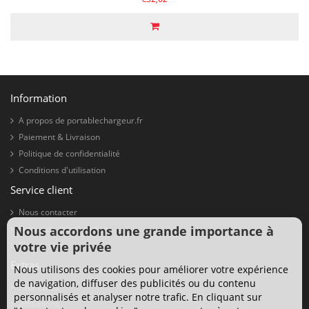
Information
A propos de portablechargeur.fr
Paiement & Livraison
Politique de confidentialité
Conditions d'utilisation
Service client
Nous contacter
Nous accordons une grande importance à
Retour de marchandise
votre vie privée
Plan du site
Extras
Nous utilisons des cookies pour améliorer votre expérience
de navigation, diffuser des publicités ou du contenu
Fabricants
personnalisés et analyser notre trafic. En cliquant sur
Affiliations