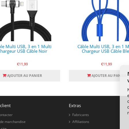
le Multi USB, 3 en 1 Multi
Câble Multi USB, 3 en 1 M
hargeur USB Câble Noir
Chargeur USB Câble Bl
€11,99
€11,99
AJOUTER AU PANIER
AJOUTER AU PANIER
client
Extras
ontacter
Fabricants
 de marchandise
Affiliations
 site