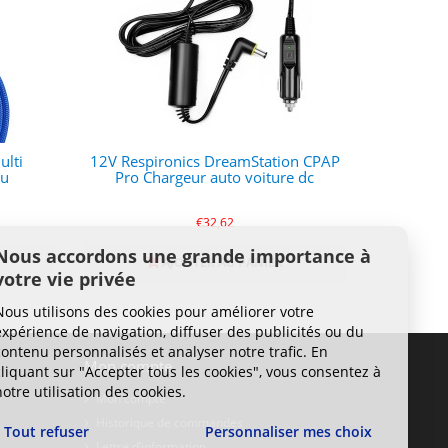
ulti
12V Respironics DreamStation CPAP
eu
Pro Chargeur auto voiture dc
€32,62
Nous accordons une grande importance à
AJOUTER AU PANIER
votre vie privée
Nous utilisons des cookies pour améliorer votre
expérience de navigation, diffuser des publicités ou du
contenu personnalisés et analyser notre trafic. En
Mon compte
cliquant sur "Accepter tous les cookies", vous consentez à
notre utilisation des cookies.
Mon compte
Historique de commandes
Tout refuser
Personnaliser mes choix
Lettre d’information