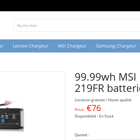
ur
Lenovo Chargeur
MSI Chargeur
Samsung Chargeur
99.99wh MSI 
219FR batteri
Livraison gratuite / Haute qualité
€
76
Price:
Disponibilité : En Stock
Qantité :