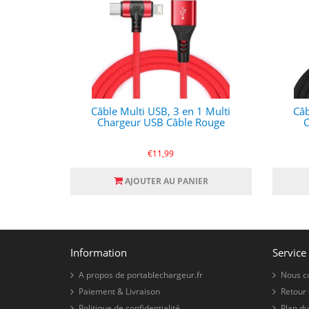
Câble Multi USB, 3 en 1 Multi
Câb
Chargeur USB Câble Rouge
C
€11,99
AJOUTER AU PANIER
Information
Service 
A propos de portablechargeur.fr
Nous c
Paiement & Livraison
Retour
Politique de confidentialité
Plan du