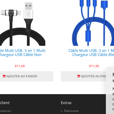
le Multi USB, 3 en 1 Multi
Câble Multi USB, 3 en 1 M
hargeur USB Câble Noir
Chargeur USB Câble Bl
€11,99
€11,99
AJOUTER AU PANIER
AJOUTER AU PANIER
client
Extras
ontacter
Fabricants