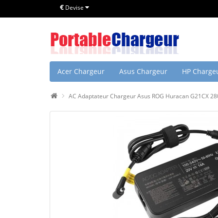
€
Devise
Acer Chargeur
Asus Chargeur
HP Charge
AC Adaptateur Chargeur Asus ROG Huracan G21CX 2