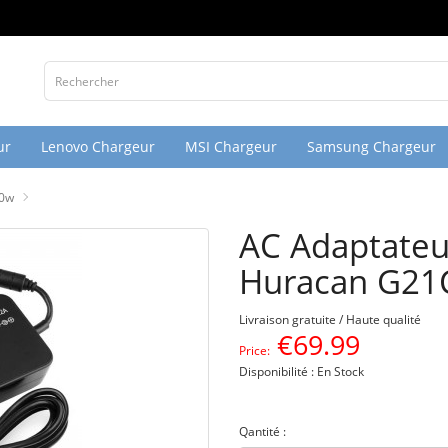
ur
Lenovo Chargeur
MSI Chargeur
Samsung Chargeur
80w
AC Adaptateu
Huracan G21
Livraison gratuite / Haute qualité
€
69.99
Price:
Disponibilité : En Stock
Qantité :