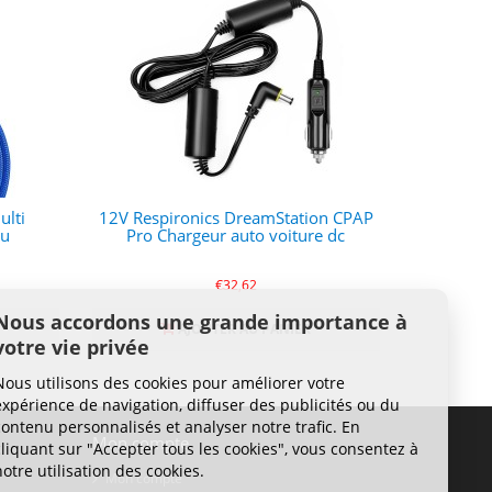
ulti
12V Respironics DreamStation CPAP
eu
Pro Chargeur auto voiture dc
€32,62
Nous accordons une grande importance à
AJOUTER AU PANIER
votre vie privée
Nous utilisons des cookies pour améliorer votre
expérience de navigation, diffuser des publicités ou du
contenu personnalisés et analyser notre trafic. En
Mon compte
cliquant sur "Accepter tous les cookies", vous consentez à
notre utilisation des cookies.
Mon compte