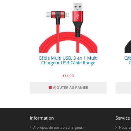
Câble Multi USB, 3 en 1 Multi
Câb
Chargeur USB Câble Rouge
C
€11,99
AJOUTER AU PANIER
Information
Service 
A propos de portablechargeur.fr
Nous c