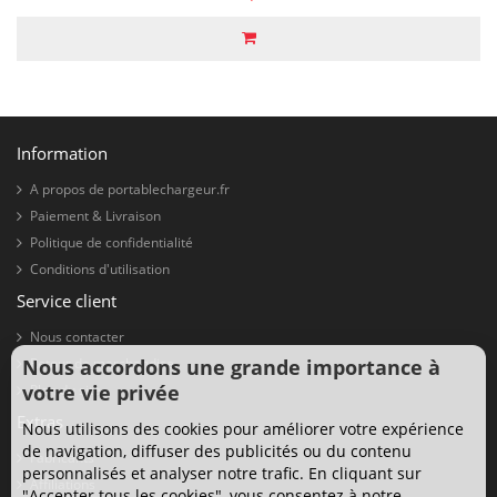
Information
A propos de portablechargeur.fr
Paiement & Livraison
Politique de confidentialité
Conditions d'utilisation
Service client
Nous contacter
Nous accordons une grande importance à
Retour de marchandise
votre vie privée
Plan du site
Extras
Nous utilisons des cookies pour améliorer votre expérience
de navigation, diffuser des publicités ou du contenu
Fabricants
personnalisés et analyser notre trafic. En cliquant sur
Affiliations
"Accepter tous les cookies", vous consentez à notre