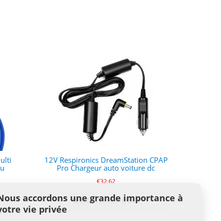
ulti
12V Respironics DreamStation CPAP
eu
Pro Chargeur auto voiture dc
€32,62
Nous accordons une grande importance à
AJOUTER AU PANIER
votre vie privée