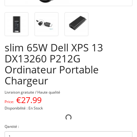
slim 65W Dell XPS 13
DX13260 P212G
Ordinateur Portable
Chargeur
Livraison gratuite / Haute qualité
€
27.99
Price:
Disponibilité : En Stock
Qantité :